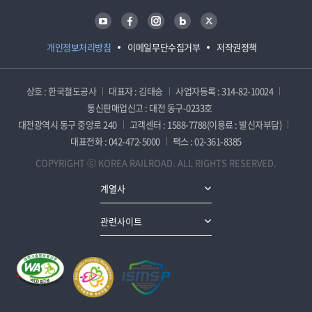
유튜브
페이스북
인스타그램
블로그
트위터
개인정보처리방침
이메일무단수집거부
저작권정책
상호 : 한국철도공사
대표자 : 김태승
사업자등록 : 314-82-10024
통신판매업신고 : 대전 동구-0233호
대전광역시 동구 중앙로 240
고객센터 : 1588-7788(이용료 : 발신자부담)
대표전화 : 042-472-5000
팩스 : 02-361-8385
COPYRIGHT ⓒ KOREA RAILROAD. ALL RIGHTS RESERVED.
계열사
관련사이트