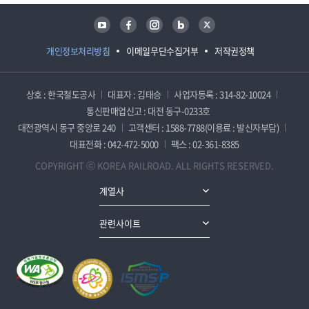
유튜브
페이스북
인스타그램
블로그
트위터
개인정보처리방침
이메일무단수집거부
저작권정책
상호 : 한국철도공사
대표자 : 김태승
사업자등록 : 314-82-10024
통신판매업신고 : 대전 동구-0233호
대전광역시 동구 중앙로 240
고객센터 : 1588-7788(이용료 : 발신자부담)
대표전화 : 042-472-5000
팩스 : 02-361-8385
COPYRIGHT ⓒ KOREA RAILROAD. ALL RIGHTS RESERVED.
계열사
관련사이트