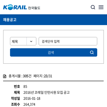
채용공고
검색
총게시물 :
305
건 페이지 :
23
/31
게시물 목록
코레일소개_경영공시_채용공고 목록 - 정보 제공
번호
85
제목
2016년 코레일 인턴사원 모집 공고
작성일
2016-01-18
조회수
264,374