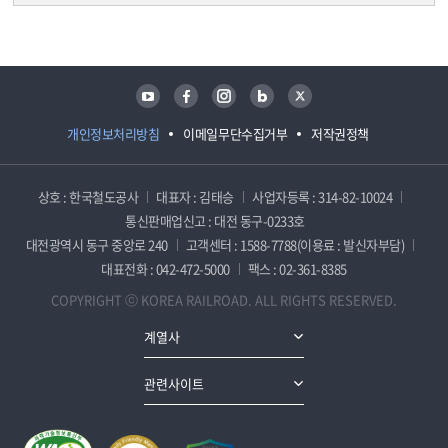
담당자 정보
담당자 정보
유튜브
페이스북
인스타그램
블로그
트위터
개인정보처리방침
이메일무단수집거부
저작권정책
상호 : 한국철도공사
대표자 : 김태승
사업자등록 : 314-82-10024
통신판매업신고 : 대전 동구-0233호
대전광역시 동구 중앙로 240
고객센터 : 1588-7788(이용료 : 발신자부담)
대표전화 : 042-472-5000
팩스 : 02-361-8385
COPYRIGHT ⓒ KOREA RAILROAD. ALL RIGHTS RESERVED.
계열사
관련사이트