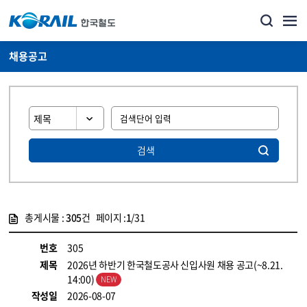
채용공고
검색
총게시물 :
305
건 페이지 :
1
/31
게시물 목록
코레일소개_경영공시_채용공고 목록 - 정보 제공
번호
305
제목
2026년 하반기 한국철도공사 신입사원 채용 공고(~8.21.
14:00)
작성일
2026-08-07