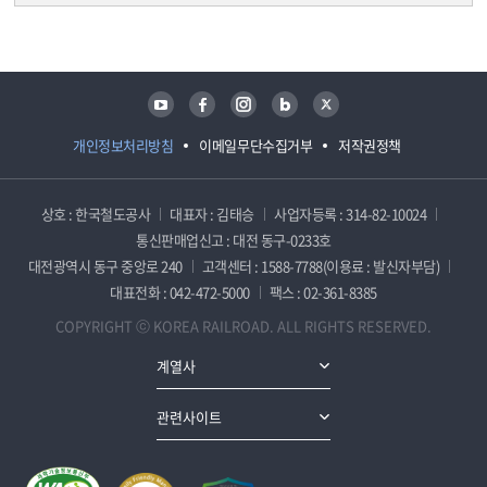
담당자 정보
담당자 정보
유튜브
페이스북
인스타그램
블로그
트위터
개인정보처리방침
이메일무단수집거부
저작권정책
상호 : 한국철도공사
대표자 : 김태승
사업자등록 : 314-82-10024
통신판매업신고 : 대전 동구-0233호
대전광역시 동구 중앙로 240
고객센터 : 1588-7788(이용료 : 발신자부담)
대표전화 : 042-472-5000
팩스 : 02-361-8385
COPYRIGHT ⓒ KOREA RAILROAD. ALL RIGHTS RESERVED.
계열사
관련사이트