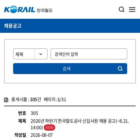
채용공고
검색
총게시물 :
305
건 페이지 :
1
/31
게시물 목록
코레일소개_경영공시_채용공고 목록 - 정보 제공
번호
305
제목
2026년 하반기 한국철도공사 신입사원 채용 공고(~8.21.
14:00)
작성일
2026-08-07