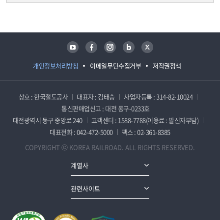
담당자 정보
담당자 정보
유튜브
페이스북
인스타그램
블로그
트위터
개인정보처리방침
이메일무단수집거부
저작권정책
상호 : 한국철도공사
대표자 : 김태승
사업자등록 : 314-82-10024
통신판매업신고 : 대전 동구-0233호
대전광역시 동구 중앙로 240
고객센터 : 1588-7788(이용료 : 발신자부담)
대표전화 : 042-472-5000
팩스 : 02-361-8385
COPYRIGHT ⓒ KOREA RAILROAD. ALL RIGHTS RESERVED.
계열사
관련사이트