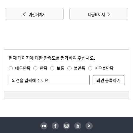
이전 페이지
다음 페이지
현재 페이지에 대한 만족도를 평가하여 주십시오.
콘텐츠 만족도 조사
만족도 조사
매우만족
만족
보통
불만족
매우불만족
담당자 정보
담당자 정보
유튜브
페이스북
인스타그램
블로그
트위터