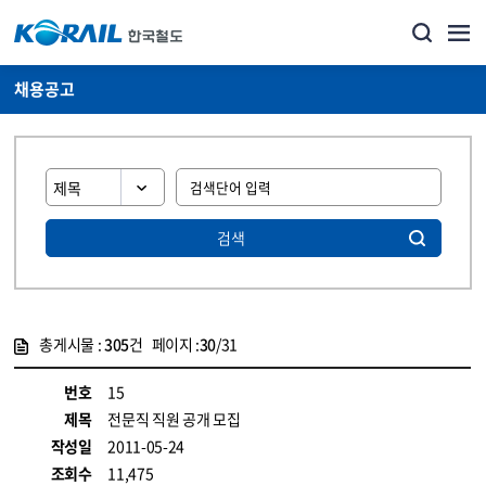
채용공고
검색
총게시물 :
305
건 페이지 :
30
/31
게시물 목록
코레일소개_경영공시_채용공고 목록 - 정보 제공
번호
15
제목
전문직 직원 공개 모집
작성일
2011-05-24
조회수
11,475