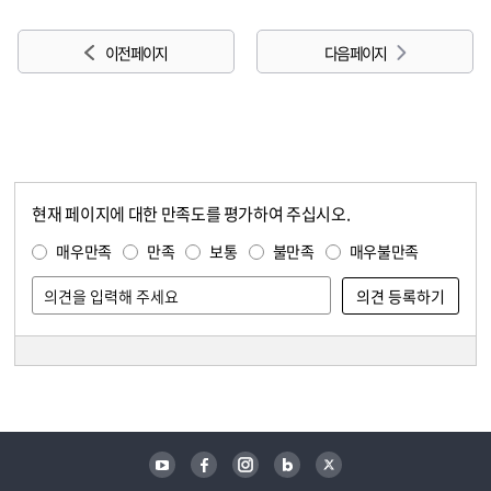
이전 페이지
다음 페이지
현재 페이지에 대한 만족도를 평가하여 주십시오.
콘텐츠 만족도 조사
만족도 조사
매우만족
만족
보통
불만족
매우불만족
담당자 정보
담당자 정보
유튜브
페이스북
인스타그램
블로그
트위터