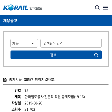
채용공고
검색
총게시물 :
305
건 페이지 :
24
/31
게시물 목록
코레일소개_경영공시_채용공고 목록 - 정보 제공
번호
75
제목
한국철도공사 전문직 직원 공개모집(~9.16)
작성일
2015-08-26
조회수
21,702