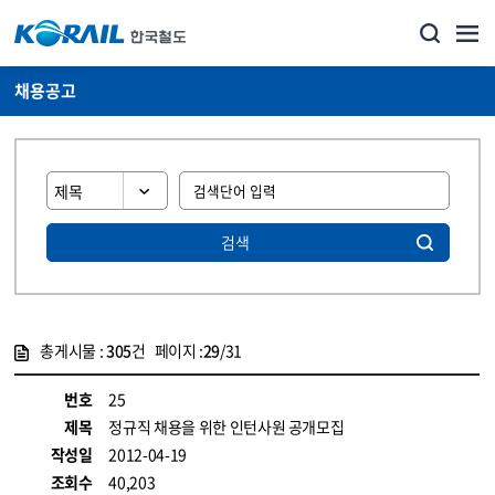
채용공고
검색
총게시물 :
305
건 페이지 :
29
/31
게시물 목록
코레일소개_경영공시_채용공고 목록 - 정보 제공
번호
25
제목
정규직 채용을 위한 인턴사원 공개모집
작성일
2012-04-19
조회수
40,203