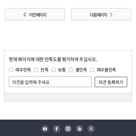
이전 페이지
다음 페이지
현재 페이지에 대한 만족도를 평가하여 주십시오.
콘텐츠 만족도 조사
만족도 조사
매우만족
만족
보통
불만족
매우불만족
담당자 정보
담당자 정보
유튜브
페이스북
인스타그램
블로그
트위터