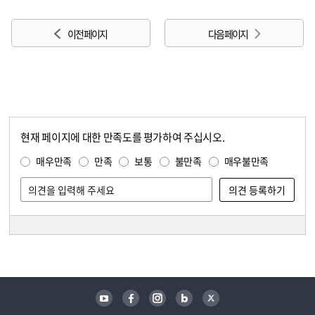
이전 페이지
다음 페이지
현재 페이지에 대한 만족도를 평가하여 주십시오.
콘텐츠 만족도 조사
만족도 조사
매우만족
만족
보통
불만족
매우불만족
담당자 정보
담당자 정보
유튜브
페이스북
인스타그램
블로그
트위터