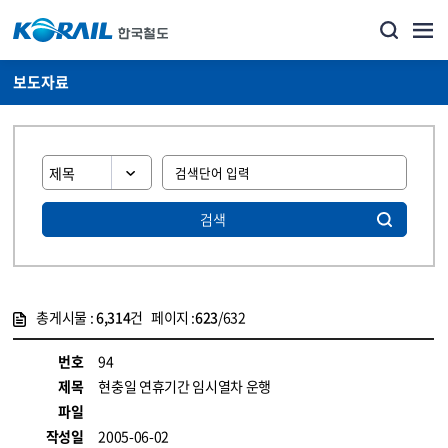
보도자료
검색
총게시물 :
6,314
건 페이지 :
623
/632
게시물 목록
뉴스·홍보_보도자료 목록 - 정보 제공
번호
94
제목
현충일 연휴기간 임시열차 운행
파일
작성일
2005-06-02