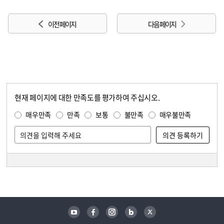
이전 페이지
다음 페이지
현재 페이지에 대한 만족도를 평가하여 주십시오.
콘텐츠 만족도 조사
만족도 조사
매우만족
만족
보통
불만족
매우불만족
담당자 정보
담당자 정보
유튜브
페이스북
인스타그램
블로그
트위터