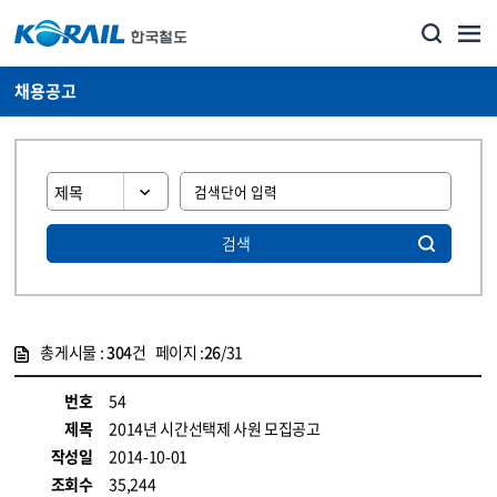
채용공고
검색
총게시물 :
304
건 페이지 :
26
/31
게시물 목록
코레일소개_경영공시_채용공고 목록 - 정보 제공
번호
54
제목
2014년 시간선택제 사원 모집공고
작성일
2014-10-01
조회수
35,244