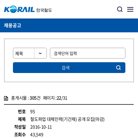
채용공고
검색
총게시물 :
305
건 페이지 :
22
/31
게시물 목록
코레일소개_경영공시_채용공고 목록 - 정보 제공
번호
95
제목
철도파업 대체인력(기간제) 공개 모집(마감)
작성일
2016-10-11
조회수
43,549