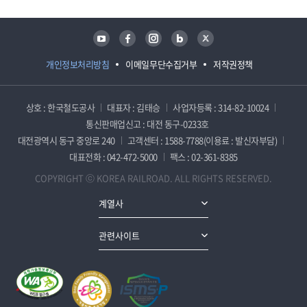
유튜브
페이스북
인스타그램
블로그
트위터
개인정보처리방침
이메일무단수집거부
저작권정책
상호 : 한국철도공사
대표자 : 김태승
사업자등록 : 314-82-10024
통신판매업신고 : 대전 동구-0233호
대전광역시 동구 중앙로 240
고객센터 : 1588-7788(이용료 : 발신자부담)
대표전화 : 042-472-5000
팩스 : 02-361-8385
COPYRIGHT ⓒ KOREA RAILROAD. ALL RIGHTS RESERVED.
계열사
관련사이트