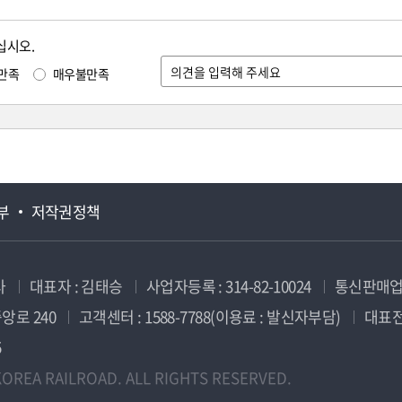
십시오.
만족
매우불만족
부
저작권정책
사
대표자 : 김태승
사업자등록 : 314-82-10024
통신판매업신
앙로 240
고객센터 : 1588-7788(이용료 : 발신자부담)
대표전화
5
OREA RAILROAD. ALL RIGHTS RESERVED.