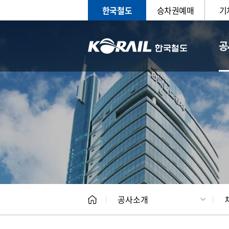
한국철도
승차권예매
기
공
CEO
일반현
공사소개