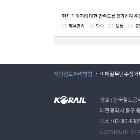
현재 페이지에 대한 만족도를 평가하여 주
매우만족
만족
보통
불
개인정보처리방침
이메일무단수집거
상호 : 한국철도공
대전광역시 동구 중
팩스 : 02-361-838
COPYRIGHT ⓒ K