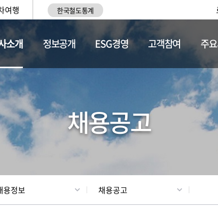
차여행
한국철도통계
사소개
정보공개
ESG경영
고객참여
주요
황
조직현황
채용정보
채용공고
채용정보
채용공고