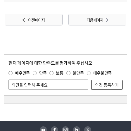
이전 페이지
다음 페이지
현재 페이지에 대한 만족도를 평가하여 주십시오.
콘텐츠 만족도 조사
만족도 조사
매우만족
만족
보통
불만족
매우불만족
담당자 정보
담당자 정보
유튜브
페이스북
인스타그램
블로그
트위터