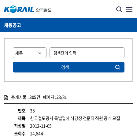
채용공고
검색
총게시물 :
305
건 페이지 :
28
/31
게시물 목록
코레일소개_경영공시_채용공고 목록 - 정보 제공
번호
35
제목
한국철도공사 특별열차 식당장 전문직 직원 공개 모집
작성일
2012-11-05
조회수
14,644