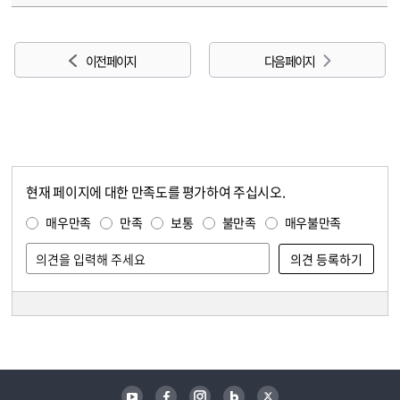
이전 페이지
다음 페이지
현재 페이지에 대한 만족도를 평가하여 주십시오.
콘텐츠 만족도 조사
만족도 조사
매우만족
만족
보통
불만족
매우불만족
담당자 정보
담당자 정보
유튜브
페이스북
인스타그램
블로그
트위터