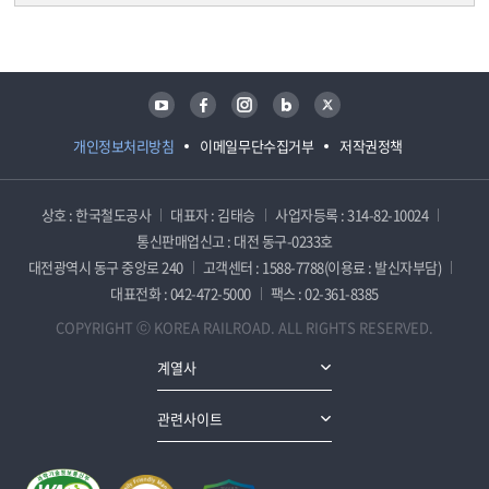
담당자 정보
담당자 정보
유튜브
페이스북
인스타그램
블로그
트위터
개인정보처리방침
이메일무단수집거부
저작권정책
상호 : 한국철도공사
대표자 : 김태승
사업자등록 : 314-82-10024
통신판매업신고 : 대전 동구-0233호
대전광역시 동구 중앙로 240
고객센터 : 1588-7788(이용료 : 발신자부담)
대표전화 : 042-472-5000
팩스 : 02-361-8385
COPYRIGHT ⓒ KOREA RAILROAD. ALL RIGHTS RESERVED.
계열사
관련사이트