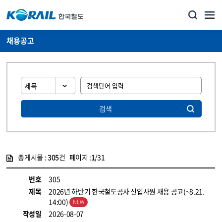
채용공고
검색
총게시물 :
305
건 페이지 :
1
/31
게시물 목록
코레일소개_경영공시_채용공고 목록 - 정보 제공
번호
305
제목
2026년 하반기 한국철도공사 신입사원 채용 공고(~8.21.
14:00)
작성일
2026-08-07