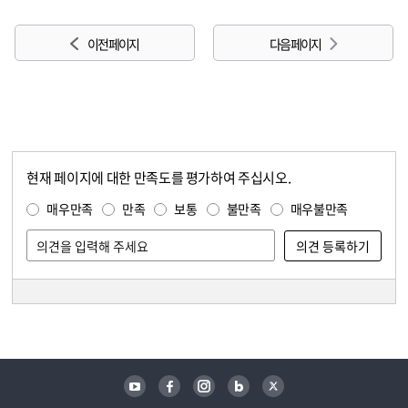
이전 페이지
다음 페이지
현재 페이지에 대한 만족도를 평가하여 주십시오.
콘텐츠 만족도 조사
만족도 조사
매우만족
만족
보통
불만족
매우불만족
담당자 정보
담당자 정보
유튜브
페이스북
인스타그램
블로그
트위터