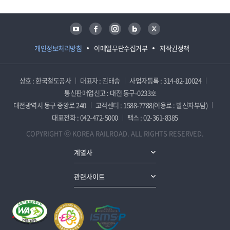
유튜브
페이스북
인스타그램
블로그
트위터
개인정보처리방침
이메일무단수집거부
저작권정책
상호 : 한국철도공사
대표자 : 김태승
사업자등록 : 314-82-10024
통신판매업신고 : 대전 동구-0233호
대전광역시 동구 중앙로 240
고객센터 : 1588-7788(이용료 : 발신자부담)
대표전화 : 042-472-5000
팩스 : 02-361-8385
COPYRIGHT ⓒ KOREA RAILROAD. ALL RIGHTS RESERVED.
계열사
관련사이트