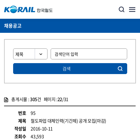
채용공고
검색
총게시물 :
305
건 페이지 :
22
/31
게시물 목록
코레일소개_경영공시_채용공고 목록 - 정보 제공
번호
95
제목
철도파업 대체인력(기간제) 공개 모집(마감)
작성일
2016-10-11
조회수
43,593