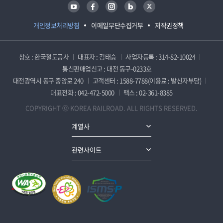
유튜브
페이스북
인스타그램
블로그
트위터
개인정보처리방침
이메일무단수집거부
저작권정책
상호 : 한국철도공사
대표자 : 김태승
사업자등록 : 314-82-10024
통신판매업신고 : 대전 동구-0233호
대전광역시 동구 중앙로 240
고객센터 : 1588-7788(이용료 : 발신자부담)
대표전화 : 042-472-5000
팩스 : 02-361-8385
COPYRIGHT ⓒ KOREA RAILROAD. ALL RIGHTS RESERVED.
계열사
관련사이트