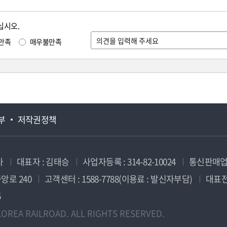
십시오.
만족
매우불만족
부
저작권정책
사
대표자 : 김태승
사업자등록 : 314-82-10024
통신판매업신
앙로 240
고객센터 : 1588-7788(이용료 : 발신자부담)
대표전화
5
OREA RAILROAD. ALL RIGHTS RESERVED.