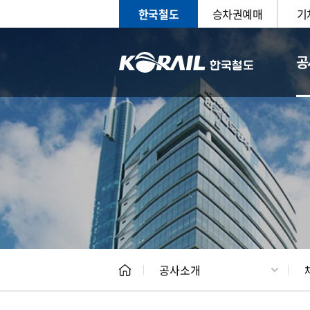
한국철도
승차권예매
기
공
CEO
일반현
공사소개