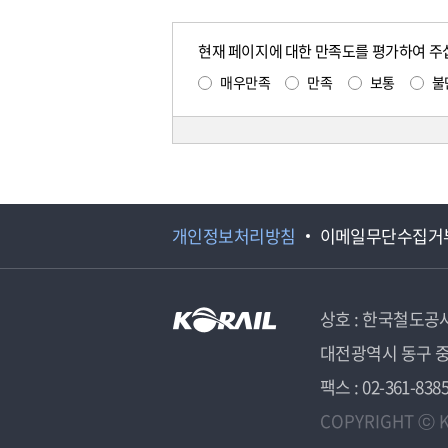
현재 페이지에 대한 만족도를 평가하여 주
매우만족
만족
보통
불
개인정보처리방침
이메일무단수집거
상호 : 한국철도공
대전광역시 동구 중
팩스 : 02-361-838
COPYRIGHT ⓒ K