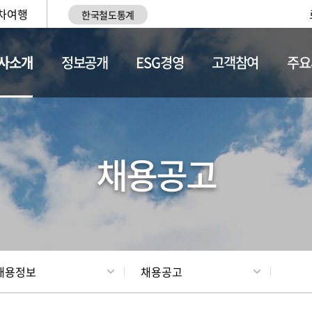
차여행
한국철도통계
사소개
정보공개
ESG경영
고객참여
주요
황
조직현황
채용정보
채용공고
채용정보
채용공고