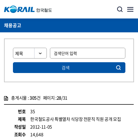
채용공고
검색
총게시물 :
305
건 페이지 :
28
/31
게시물 목록
코레일소개_경영공시_채용공고 목록 - 정보 제공
번호
35
제목
한국철도공사 특별열차 식당장 전문직 직원 공개 모집
작성일
2012-11-05
조회수
14,648