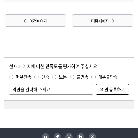
이전 페이지
다음 페이지
현재 페이지에 대한 만족도를 평가하여 주십시오.
콘텐츠 만족도 조사
만족도 조사
매우만족
만족
보통
불만족
매우불만족
담당자 정보
담당자 정보
유튜브
페이스북
인스타그램
블로그
트위터