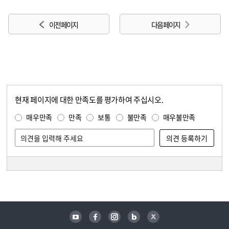
이전 페이지
다음 페이지
현재 페이지에 대한 만족도를 평가하여 주십시오.
콘텐츠 만족도 조사
만족도 조사
매우만족
만족
보통
불만족
매우불만족
담당자 정보
담당자 정보
유튜브
페이스북
인스타그램
블로그
트위터