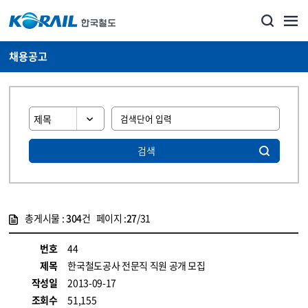
채용공고
검색
총게시물 :
304
건 페이지 :
27
/31
게시물 목록
코레일소개_경영공시_채용공고 목록 - 정보 제공
번호
44
제목
한국철도공사 전문직 직원 공개 모집
작성일
2013-09-17
조회수
51,155