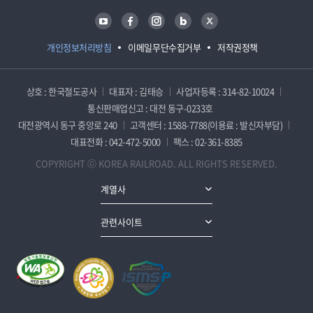
유튜브
페이스북
인스타그램
블로그
트위터
개인정보처리방침
이메일무단수집거부
저작권정책
상호 : 한국철도공사
대표자 : 김태승
사업자등록 : 314-82-10024
통신판매업신고 : 대전 동구-0233호
대전광역시 동구 중앙로 240
고객센터 : 1588-7788(이용료 : 발신자부담)
대표전화 : 042-472-5000
팩스 : 02-361-8385
COPYRIGHT ⓒ KOREA RAILROAD. ALL RIGHTS RESERVED.
계열사
관련사이트