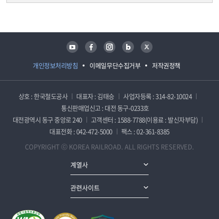
담당자 정보
담당자 정보
유튜브
페이스북
인스타그램
블로그
트위터
개인정보처리방침
이메일무단수집거부
저작권정책
상호 : 한국철도공사
대표자 : 김태승
사업자등록 : 314-82-10024
통신판매업신고 : 대전 동구-0233호
대전광역시 동구 중앙로 240
고객센터 : 1588-7788(이용료 : 발신자부담)
대표전화 : 042-472-5000
팩스 : 02-361-8385
COPYRIGHT ⓒ KOREA RAILROAD. ALL RIGHTS RESERVED.
계열사
관련사이트