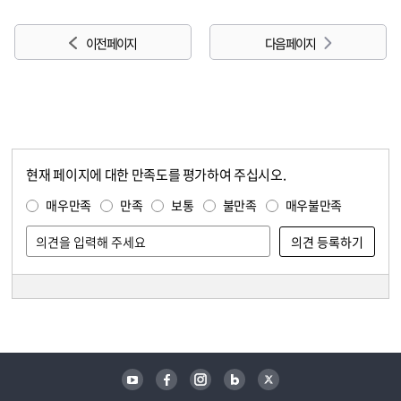
이전 페이지
다음 페이지
현재 페이지에 대한 만족도를 평가하여 주십시오.
콘텐츠 만족도 조사
만족도 조사
매우만족
만족
보통
불만족
매우불만족
담당자 정보
담당자 정보
유튜브
페이스북
인스타그램
블로그
트위터