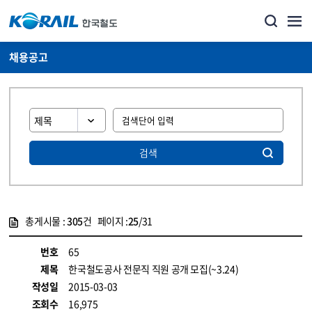
채용공고
검색
총게시물 :
305
건 페이지 :
25
/31
게시물 목록
코레일소개_경영공시_채용공고 목록 - 정보 제공
번호
65
제목
한국철도공사 전문직 직원 공개 모집(~3.24)
작성일
2015-03-03
조회수
16,975