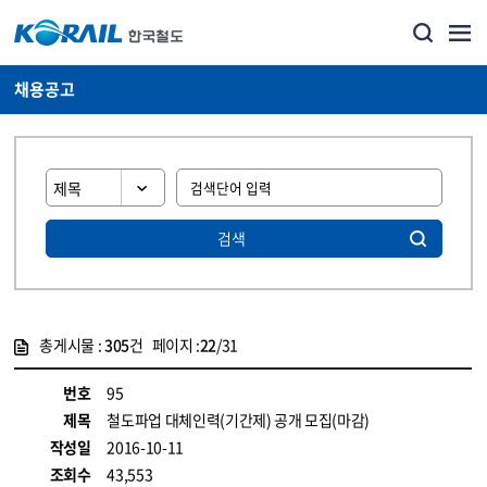
채용공고
검색
총게시물 :
305
건 페이지 :
22
/31
게시물 목록
코레일소개_경영공시_채용공고 목록 - 정보 제공
번호
95
제목
철도파업 대체인력(기간제) 공개 모집(마감)
작성일
2016-10-11
조회수
43,553