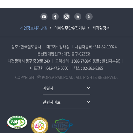
유튜브
페이스북
인스타그램
블로그
트위터
개인정보처리방침
이메일무단수집거부
저작권정책
상호 : 한국철도공사
대표자 : 김태승
사업자등록 : 314-82-10024
통신판매업신고 : 대전 동구-0233호
대전광역시 동구 중앙로 240
고객센터 : 1588-7788(이용료 : 발신자부담)
대표전화 : 042-472-5000
팩스 : 02-361-8385
COPYRIGHT ⓒ KOREA RAILROAD. ALL RIGHTS RESERVED.
계열사
관련사이트