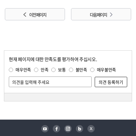
이전 페이지
다음 페이지
현재 페이지에 대한 만족도를 평가하여 주십시오.
콘텐츠 만족도 조사
만족도 조사
매우만족
만족
보통
불만족
매우불만족
담당자 정보
담당자 정보
유튜브
페이스북
인스타그램
블로그
트위터