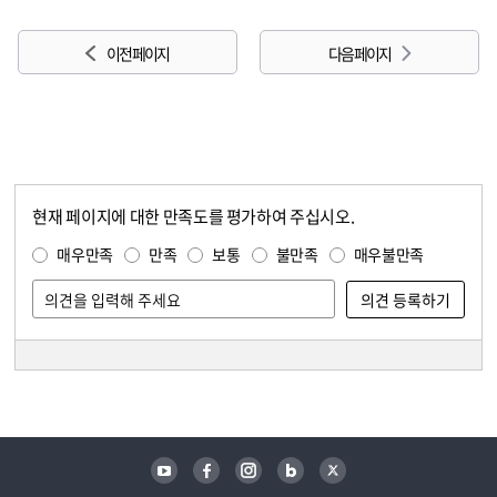
이전 페이지
다음 페이지
현재 페이지에 대한 만족도를 평가하여 주십시오.
콘텐츠 만족도 조사
만족도 조사
매우만족
만족
보통
불만족
매우불만족
담당자 정보
담당자 정보
유튜브
페이스북
인스타그램
블로그
트위터