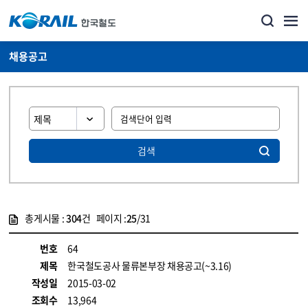
채용공고
검색
총게시물 :
304
건 페이지 :
25
/31
게시물 목록
코레일소개_경영공시_채용공고 목록 - 정보 제공
번호
64
제목
한국철도공사 물류본부장 채용공고(~3.16)
작성일
2015-03-02
조회수
13,964