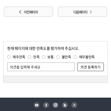
이전 페이지
다음 페이지
현재 페이지에 대한 만족도를 평가하여 주십시오.
콘텐츠 만족도 조사
만족도 조사
매우만족
만족
보통
불만족
매우불만족
담당자 정보
담당자 정보
유튜브
페이스북
인스타그램
블로그
트위터