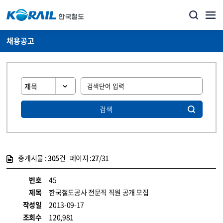
채용공고
검색
총게시물 :
305
건 페이지 :
27
/31
게시물 목록
코레일소개_경영공시_채용공고 목록 - 정보 제공
번호
45
제목
한국철도공사 전문직 직원 공개 모집
작성일
2013-09-17
조회수
120,981