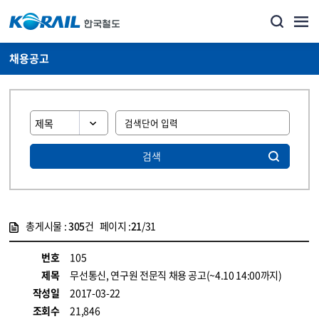
채용공고
검색
총게시물 :
305
건 페이지 :
21
/31
게시물 목록
코레일소개_경영공시_채용공고 목록 - 정보 제공
번호
105
제목
무선통신, 연구원 전문직 채용 공고(~4.10 14:00까지)
작성일
2017-03-22
조회수
21,846