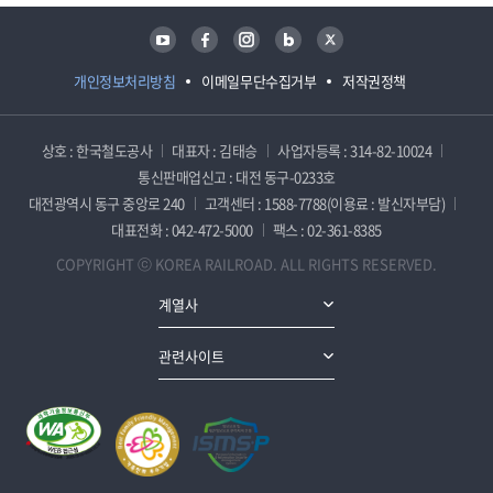
유튜브
페이스북
인스타그램
블로그
트위터
개인정보처리방침
이메일무단수집거부
저작권정책
상호 : 한국철도공사
대표자 : 김태승
사업자등록 : 314-82-10024
통신판매업신고 : 대전 동구-0233호
대전광역시 동구 중앙로 240
고객센터 : 1588-7788(이용료 : 발신자부담)
대표전화 : 042-472-5000
팩스 : 02-361-8385
COPYRIGHT ⓒ KOREA RAILROAD. ALL RIGHTS RESERVED.
계열사
관련사이트