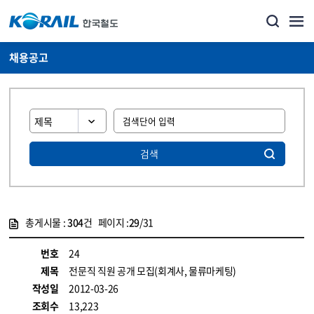
채용공고
검색
총게시물 :
304
건 페이지 :
29
/31
게시물 목록
코레일소개_경영공시_채용공고 목록 - 정보 제공
번호
24
제목
전문직 직원 공개 모집(회계사, 물류마케팅)
작성일
2012-03-26
조회수
13,223