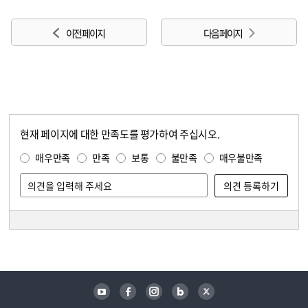
이전 페이지
다음 페이지
현재 페이지에 대한 만족도를 평가하여 주십시오.
콘텐츠 만족도 조사
만족도 조사
매우만족
만족
보통
불만족
매우불만족
담당자 정보
담당자 정보
유튜브
페이스북
인스타그램
블로그
트위터