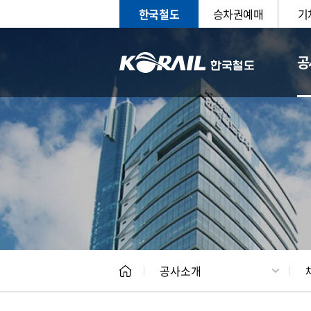
한국철도
승차권예매
기
공
CEO
일반현
공사소개