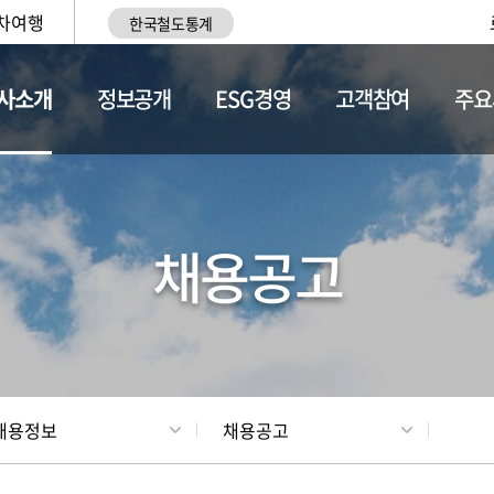
차여행
한국철도통계
사소개
정보공개
ESG경영
고객참여
주요
황
조직현황
채용정보
채용공고
채용정보
채용공고