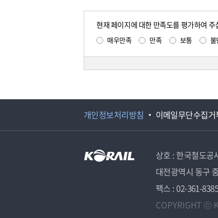
현재 페이지에 대한 만족도를 평가하여 주
매우만족
만족
보통
불
개인정보처리방침
이메일무단수집거
상호 : 한국철도공
대전광역시 동구 중
팩스 : 02-361-838
COPYRIGHT ⓒ K