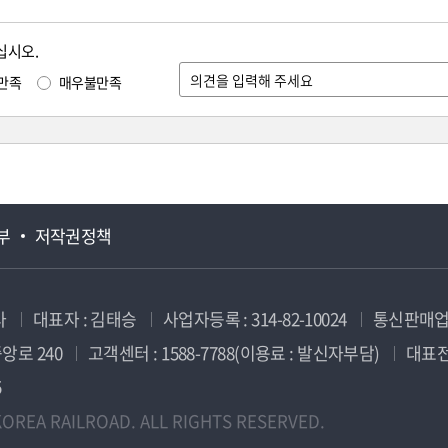
십시오.
만족
매우불만족
부
저작권정책
사
대표자 : 김태승
사업자등록 : 314-82-10024
통신판매업신
앙로 240
고객센터 : 1588-7788(이용료 : 발신자부담)
대표전화
5
OREA RAILROAD. ALL RIGHTS RESERVED.