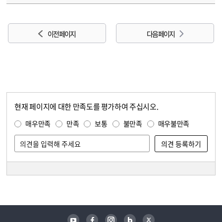
이전 페이지
다음 페이지
현재 페이지에 대한 만족도를 평가하여 주십시오.
콘텐츠 만족도 조사
만족도 조사
매우만족
만족
보통
불만족
매우불만족
담당자 정보
담당자 정보
유튜브
페이스북
인스타그램
블로그
트위터