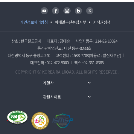
유튜브
페이스북
인스타그램
블로그
트위터
개인정보처리방침
이메일무단수집거부
저작권정책
상호 : 한국철도공사
대표자 : 김태승
사업자등록 : 314-82-10024
통신판매업신고 : 대전 동구-0233호
대전광역시 동구 중앙로 240
고객센터 : 1588-7788(이용료 : 발신자부담)
대표전화 : 042-472-5000
팩스 : 02-361-8385
COPYRIGHT ⓒ KOREA RAILROAD. ALL RIGHTS RESERVED.
계열사
관련사이트