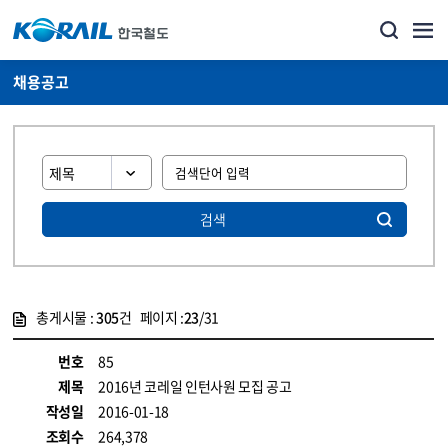
채용공고
검색
총게시물 :
305
건 페이지 :
23
/31
게시물 목록
코레일소개_경영공시_채용공고 목록 - 정보 제공
번호
85
제목
2016년 코레일 인턴사원 모집 공고
작성일
2016-01-18
조회수
264,378