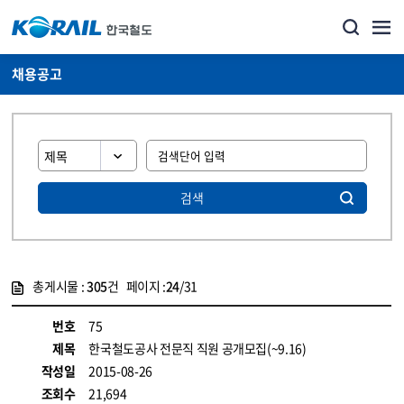
채용공고
검색
총게시물 :
305
건 페이지 :
24
/31
게시물 목록
코레일소개_경영공시_채용공고 목록 - 정보 제공
번호
75
제목
한국철도공사 전문직 직원 공개모집(~9.16)
작성일
2015-08-26
조회수
21,694