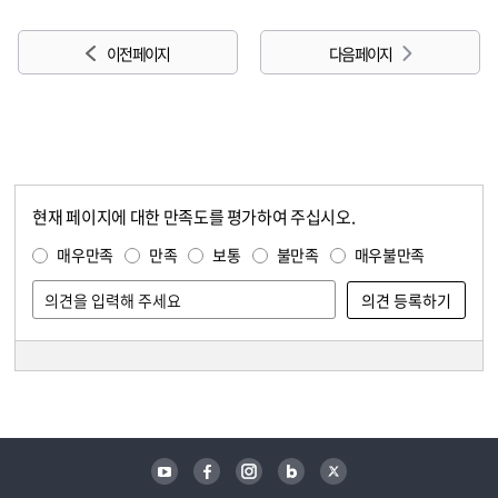
이전 페이지
다음 페이지
현재 페이지에 대한 만족도를 평가하여 주십시오.
콘텐츠 만족도 조사
만족도 조사
매우만족
만족
보통
불만족
매우불만족
담당자 정보
담당자 정보
유튜브
페이스북
인스타그램
블로그
트위터