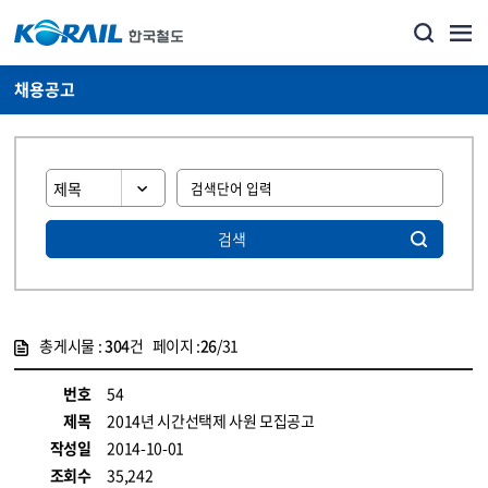
채용공고
검색
총게시물 :
304
건 페이지 :
26
/31
게시물 목록
코레일소개_경영공시_채용공고 목록 - 정보 제공
번호
54
제목
2014년 시간선택제 사원 모집공고
작성일
2014-10-01
조회수
35,242