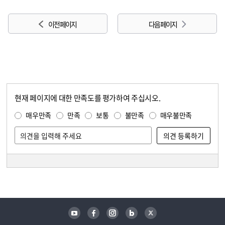
이전 페이지
다음 페이지
현재 페이지에 대한 만족도를 평가하여 주십시오.
콘텐츠 만족도 조사
만족도 조사
매우만족
만족
보통
불만족
매우불만족
담당자 정보
담당자 정보
유튜브
페이스북
인스타그램
블로그
트위터