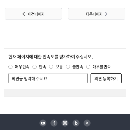
이전 페이지
다음 페이지
현재 페이지에 대한 만족도를 평가하여 주십시오.
콘텐츠 만족도 조사
만족도 조사
매우만족
만족
보통
불만족
매우불만족
담당자 정보
담당자 정보
유튜브
페이스북
인스타그램
블로그
트위터