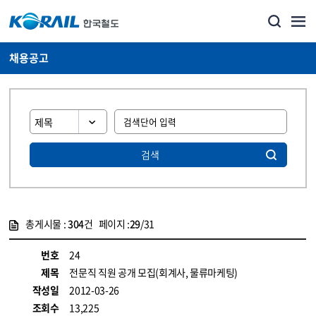
채용공고
검색
총게시물 :
304
건 페이지 :
29
/31
게시물 목록
코레일소개_경영공시_채용공고 목록 - 정보 제공
번호
24
제목
전문직 직원 공개 모집(회계사, 물류마케팅)
작성일
2012-03-26
조회수
13,225