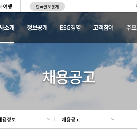
차여행
한국철도통계
사소개
정보공개
ESG경영
고객참여
주요
황
조직현황
채용정보
채용공고
채용정보
채용공고