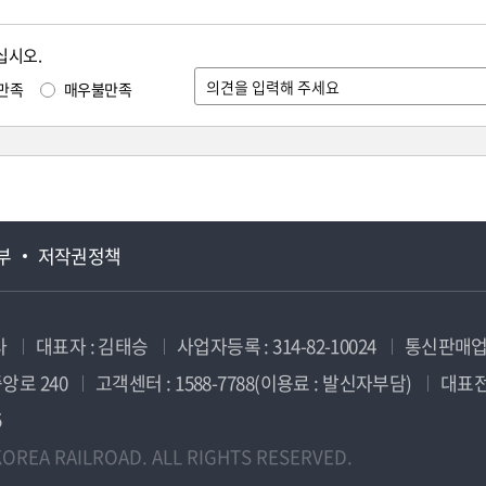
십시오.
만족
매우불만족
부
저작권정책
사
대표자 : 김태승
사업자등록 : 314-82-10024
통신판매업신
앙로 240
고객센터 : 1588-7788(이용료 : 발신자부담)
대표전화
5
OREA RAILROAD. ALL RIGHTS RESERVED.