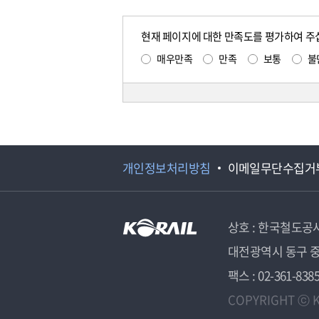
현재 페이지에 대한 만족도를 평가하여 주
매우만족
만족
보통
불
개인정보처리방침
이메일무단수집거
상호 : 한국철도공
대전광역시 동구 중
팩스 : 02-361-838
COPYRIGHT ⓒ K