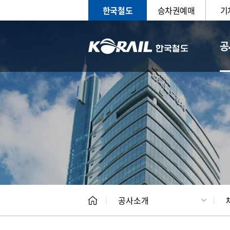
한국철도
승차권예매
기
공
CEO
일반현
공사소개