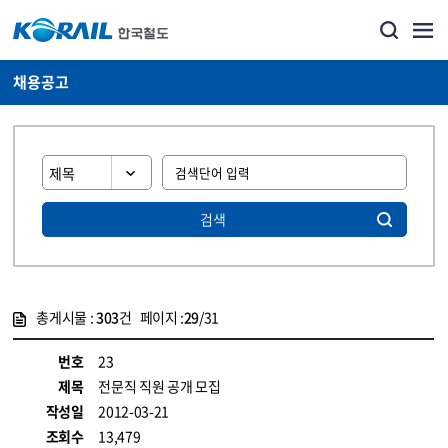
채용공고
검색
총게시물 :
303
건 페이지 :
29
/31
게시물 목록
코레일소개_경영공시_채용공고 목록 - 정보 제공
번호
23
제목
전문직 직원 공개 모집
작성일
2012-03-21
조회수
13,479