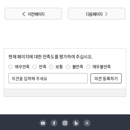
이전 페이지
다음 페이지
현재 페이지에 대한 만족도를 평가하여 주십시오.
콘텐츠 만족도 조사
만족도 조사
매우만족
만족
보통
불만족
매우불만족
담당자 정보
담당자 정보
유튜브
페이스북
인스타그램
블로그
트위터