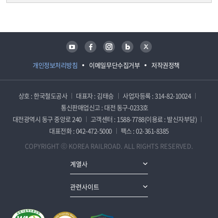
담당자 정보
담당자 정보
유튜브
페이스북
인스타그램
블로그
트위터
개인정보처리방침
이메일무단수집거부
저작권정책
상호 : 한국철도공사
대표자 : 김태승
사업자등록 : 314-82-10024
통신판매업신고 : 대전 동구-0233호
대전광역시 동구 중앙로 240
고객센터 : 1588-7788(이용료 : 발신자부담)
대표전화 : 042-472-5000
팩스 : 02-361-8385
COPYRIGHT ⓒ KOREA RAILROAD. ALL RIGHTS RESERVED.
계열사
관련사이트