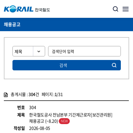
채용공고
검색
총게시물 :
304
건 페이지 :
1
/31
게시물 목록
코레일소개_경영공시_채용공고 목록 - 정보 제공
번호
304
제목
한국철도공사 전남본부 기간제근로자[보건관리원]
채용공고 (~8.20)
작성일
2026-08-05