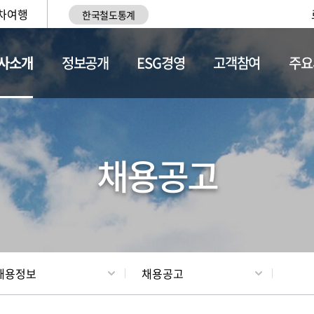
차여행
한국철도통계
사소개
정보공개
ESG경영
고객참여
주요
황
조직현황
채용정보
채용공고
채용정보
채용공고