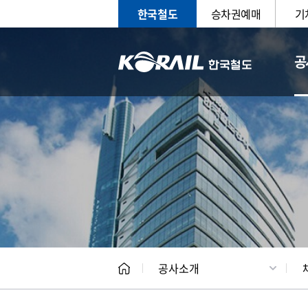
한국철도
승차권예매
기
공
CEO
일반현
공사소개