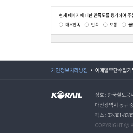
현재 페이지에 대한 만족도를 평가하여 주
매우만족
만족
보통
불
개인정보처리방침
이메일무단수집거
상호 : 한국철도공
대전광역시 동구 중
팩스 : 02-361-838
COPYRIGHT ⓒ K