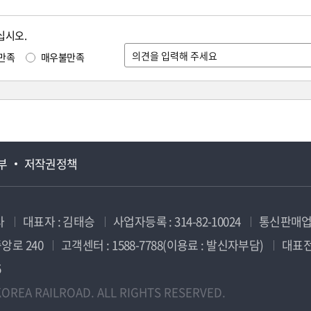
십시오.
만족
매우불만족
부
저작권정책
사
대표자 : 김태승
사업자등록 : 314-82-10024
통신판매업신
앙로 240
고객센터 : 1588-7788(이용료 : 발신자부담)
대표전화
5
OREA RAILROAD. ALL RIGHTS RESERVED.