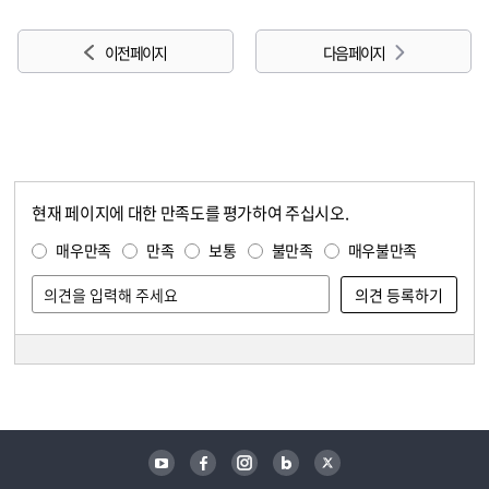
이전 페이지
다음 페이지
현재 페이지에 대한 만족도를 평가하여 주십시오.
콘텐츠 만족도 조사
만족도 조사
매우만족
만족
보통
불만족
매우불만족
담당자 정보
담당자 정보
유튜브
페이스북
인스타그램
블로그
트위터