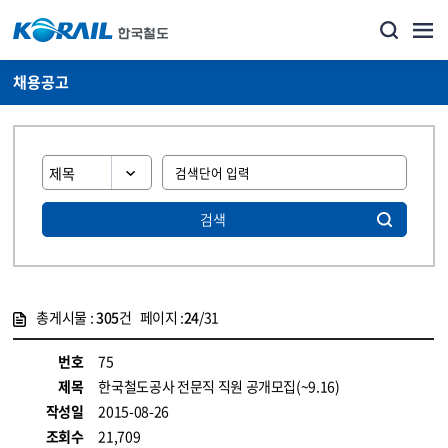
채용공고
검색
총게시물 :
305
건 페이지 :
24
/31
게시물 목록
코레일소개_경영공시_채용공고 목록 - 정보 제공
번호
75
제목
한국철도공사 전문직 직원 공개모집(~9.16)
작성일
2015-08-26
조회수
21,709