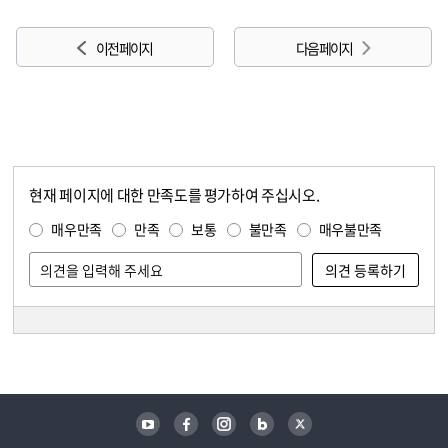
이전 페이지
다음 페이지
현재 페이지에 대한 만족도를 평가하여 주십시오.
콘텐츠 만족도 조사
만족도 조사
매우만족
만족
보통
불만족
매우불만족
담당자 정보
담당자 정보
유튜브
페이스북
인스타그램
블로그
트위터