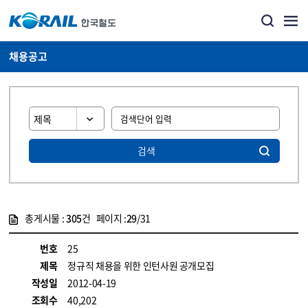
채용공고
검색
총게시물 :
305
건 페이지 :
29
/31
게시물 목록
코레일소개_경영공시_채용공고 목록 - 정보 제공
번호
25
제목
정규직 채용을 위한 인턴사원 공개모집
작성일
2012-04-19
조회수
40,202