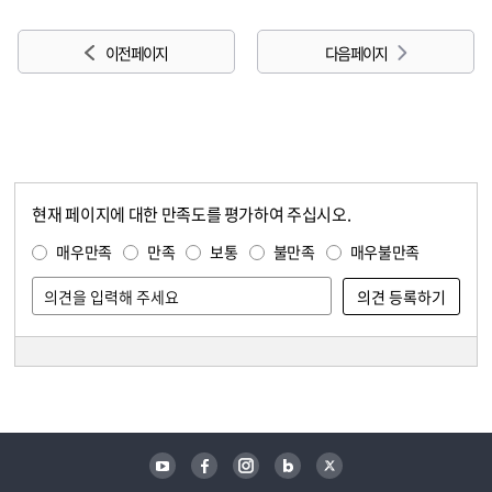
이전 페이지
다음 페이지
현재 페이지에 대한 만족도를 평가하여 주십시오.
콘텐츠 만족도 조사
만족도 조사
매우만족
만족
보통
불만족
매우불만족
담당자 정보
담당자 정보
유튜브
페이스북
인스타그램
블로그
트위터