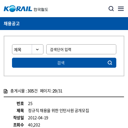
채용공고
검색
총게시물 :
305
건 페이지 :
29
/31
게시물 목록
코레일소개_경영공시_채용공고 목록 - 정보 제공
번호
25
제목
정규직 채용을 위한 인턴사원 공개모집
작성일
2012-04-19
조회수
40,202