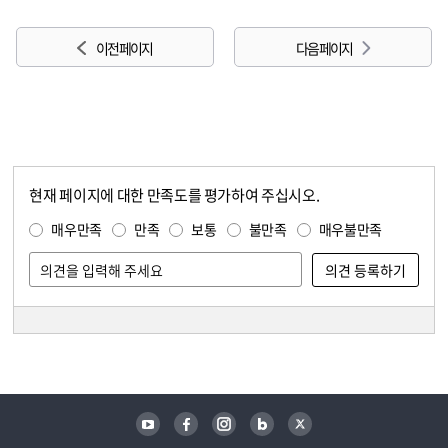
이전 페이지
다음 페이지
현재 페이지에 대한 만족도를 평가하여 주십시오.
콘텐츠 만족도 조사
만족도 조사
매우만족
만족
보통
불만족
매우불만족
담당자 정보
담당자 정보
유튜브
페이스북
인스타그램
블로그
트위터