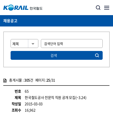
채용공고
검색
총게시물 :
305
건 페이지 :
25
/31
게시물 목록
코레일소개_경영공시_채용공고 목록 - 정보 제공
번호
65
제목
한국철도공사 전문직 직원 공개 모집(~3.24)
작성일
2015-03-03
조회수
16,962