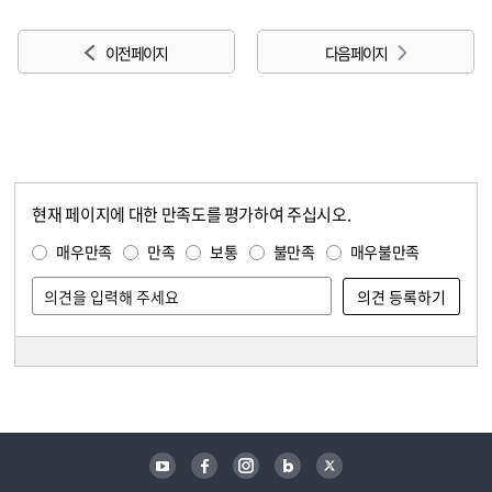
이전 페이지
다음 페이지
현재 페이지에 대한 만족도를 평가하여 주십시오.
콘텐츠 만족도 조사
만족도 조사
매우만족
만족
보통
불만족
매우불만족
담당자 정보
담당자 정보
유튜브
페이스북
인스타그램
블로그
트위터