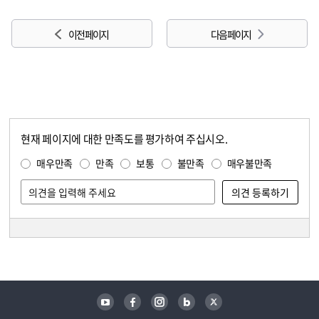
이전 페이지
다음 페이지
현재 페이지에 대한 만족도를 평가하여 주십시오.
콘텐츠 만족도 조사
만족도 조사
매우만족
만족
보통
불만족
매우불만족
담당자 정보
담당자 정보
유튜브
페이스북
인스타그램
블로그
트위터