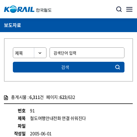
보도자료
검색
총게시물 :
6,311
건 페이지 :
623
/632
게시물 목록
뉴스·홍보_보도자료 목록 - 정보 제공
번호
91
제목
철도여행안내전화 연결 쉬워진다
파일
작성일
2005-06-01