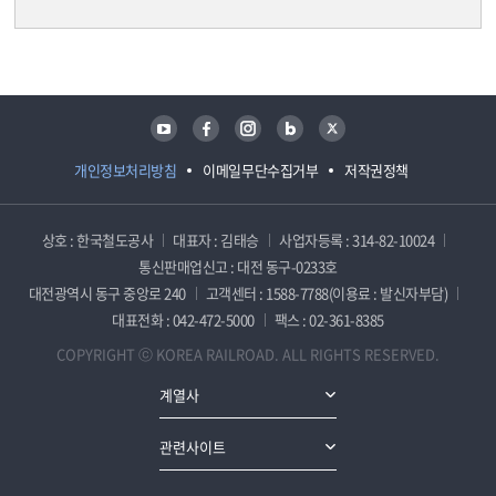
담당자 정보
담당자 정보
유튜브
페이스북
인스타그램
블로그
트위터
개인정보처리방침
이메일무단수집거부
저작권정책
상호 : 한국철도공사
대표자 : 김태승
사업자등록 : 314-82-10024
통신판매업신고 : 대전 동구-0233호
대전광역시 동구 중앙로 240
고객센터 : 1588-7788(이용료 : 발신자부담)
대표전화 : 042-472-5000
팩스 : 02-361-8385
COPYRIGHT ⓒ KOREA RAILROAD. ALL RIGHTS RESERVED.
계열사
관련사이트