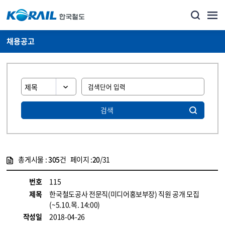
채용공고
검색
총게시물 :
305
건 페이지 :
20
/31
게시물 목록
코레일소개_경영공시_채용공고 목록 - 정보 제공
번호
115
제목
한국철도공사 전문직(미디어홍보부장) 직원 공개 모집
(~5.10.목. 14:00)
작성일
2018-04-26