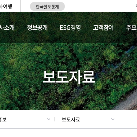
차여행
한국철도통계
사소개
정보공개
ESG경영
고객참여
주요
업
갤러리
기차소개
보도자료
홍보
보도자료