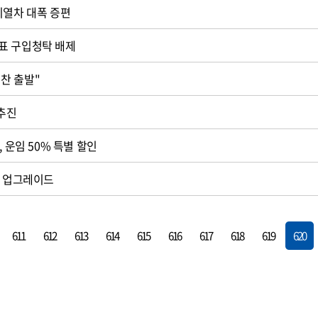
시열차 대폭 증편
표 구입청탁 배제
보전협의회 "힘찬 출발"
 추진
, 운임 50% 특별 할인
계 업그레이드
611
612
613
614
615
616
617
618
619
620