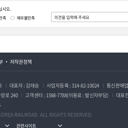
십시오.
만족
매우불만족
부
저작권정책
사
대표자 : 김태승
사업자등록 : 314-82-10024
통신판매업신
앙로 240
고객센터 : 1588-7788(이용료 : 발신자부담)
대표전화
5
OREA RAILROAD. ALL RIGHTS RESERVED.
관련사이트