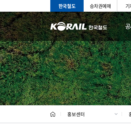
한국철도
승차권예매
기
공
홍보
문화사
홍보센터