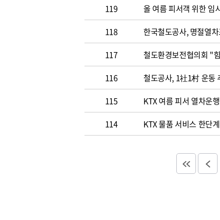
119
올 여름 피서객 위한 임
118
한국철도공사, 명절열차
117
철도환경
116
철도공사, 1社1村 운동
115
KTX 여름 피서 열차운행
114
KTX 물품 서비스 한단