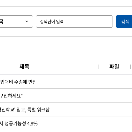
검색
제목
파일
파업대비 수송에 만전
 구입하세요"
'혁신학교' 입교, 특별 워크샵
 성공가능성 4.8%