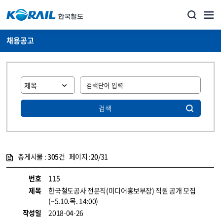
채용공고
검색
총게시물 :
305
건 페이지 :
20
/31
게시물 목록
코레일소개_경영공시_채용공고 목록 - 정보 제공
번호
115
제목
한국철도공사 전문직(미디어홍보부장) 직원 공개 모집
(~5.10.목. 14:00)
작성일
2018-04-26