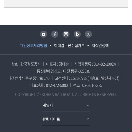
담당자 정보
담당자 정보
유튜브
페이스북
인스타그램
블로그
트위터
개인정보처리방침
이메일무단수집거부
저작권정책
상호 : 한국철도공사
대표자 : 김태승
사업자등록 : 314-82-10024
통신판매업신고 : 대전 동구-0233호
대전광역시 동구 중앙로 240
고객센터 : 1588-7788(이용료 : 발신자부담)
대표전화 : 042-472-5000
팩스 : 02-361-8385
COPYRIGHT ⓒ KOREA RAILROAD. ALL RIGHTS RESERVED.
계열사
관련사이트