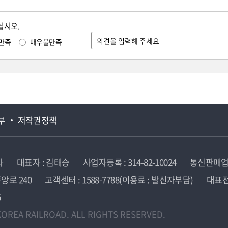
십시오.
만족
매우불만족
부
저작권정책
사
대표자 : 김태승
사업자등록 : 314-82-10024
통신판매업신
앙로 240
고객센터 : 1588-7788(이용료 : 발신자부담)
대표전화
5
OREA RAILROAD. ALL RIGHTS RESERVED.