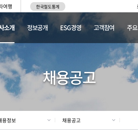
차여행
한국철도통계
사소개
정보공개
ESG경영
고객참여
주요
황
조직현황
채용정보
채용공고
채용정보
채용공고