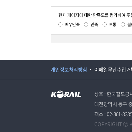
현재 페이지에 대한 만족도를 평가하여 주
매우만족
만족
보통
불
개인정보처리방침
이메일무단수집거
상호 : 한국철도공
대전광역시 동구 중
팩스 : 02-361-838
COPYRIGHT ⓒ K