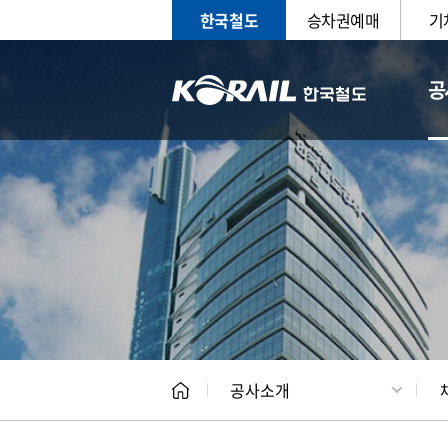
한국철도
승차권예매
기
공
CEO
일반현
공사소개